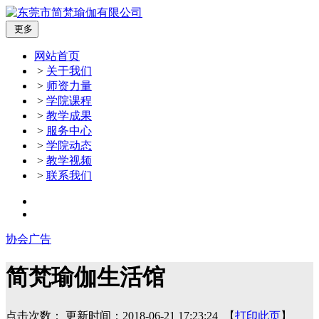
更多
网站首页
>
关于我们
>
师资力量
>
学院课程
>
教学成果
>
服务中心
>
学院动态
>
教学视频
>
联系我们
协会广告
简梵瑜伽生活馆
点击次数：
更新时间：2018-06-21 17:23:24 【
打印此页
】